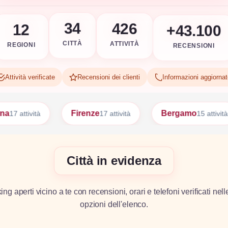
+43.100
426
34
12
RECENSIONI
ATTIVITÀ
CITTÀ
REGIONI
Attività verificate
Recensioni dei clienti
Informazioni aggiorna
Firenze
Bergamo
Bari
17 attività
15 attività
15 at
Città in evidenza
g aperti vicino a te con recensioni, orari e telefoni verificati nell
opzioni dell'elenco.