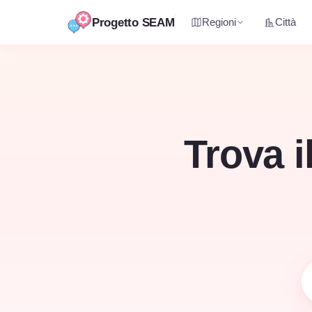
Progetto SEAM
Regioni
Città
Vai
al
contenuto
Trova i