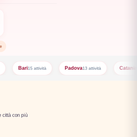
te
Padova
Catania
tività
13 attività
12 attività
e città con più