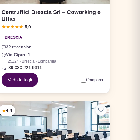
Centruffici Brescia Srl – Coworking e
Uffici
5,0
BRESCIA
32 recensioni
Via Cipro, 1
25124 · Brescia · Lombardia
+39 030 221 9311
Vedi dettagli
Comparar
4,4