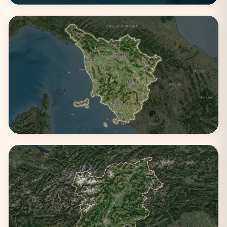
Sicilia
3 città
Toscana
3 città