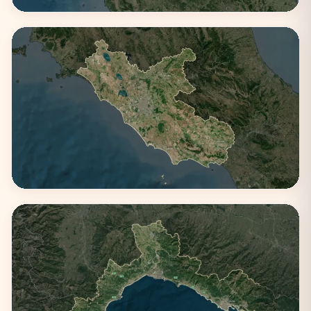
Emilia-Romagna
4 città
Lazio
3 città