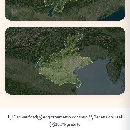
Trentino-Alto Adige
1 città
Veneto
Dati verificati
Aggiornamento continuo
Recensioni reali
100% gratuito
4 città