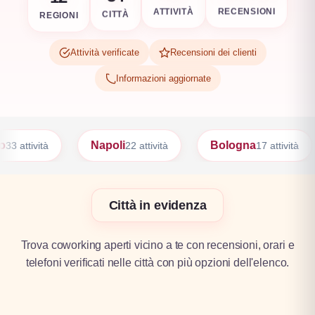
REGIONI
RECENSIONI
CITTÀ
ATTIVITÀ
Attività verificate
Recensioni dei clienti
Informazioni aggiornate
poli
Bologna
Firenze
22 attività
17 attività
17 attivit
Città in evidenza
Trova coworking aperti vicino a te con recensioni, orari e
telefoni verificati nelle città con più opzioni dell'elenco.