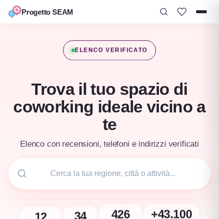
Progetto SEAM
Vai
al
ELENCO VERIFICATO
contenuto
Trova il tuo spazio di
coworking ideale vicino a
te
Elenco con recensioni, telefoni e indirizzi verificati
12
+43.100
34
426