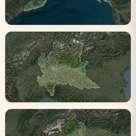
Liguria
3 città
Lombardia
4 città