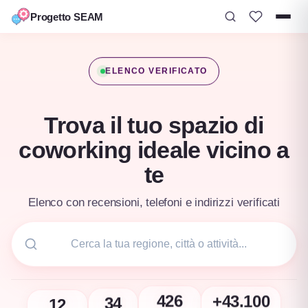
Progetto SEAM
Vai
al
ELENCO VERIFICATO
contenuto
Trova il tuo spazio di
coworking ideale vicino a
te
Elenco con recensioni, telefoni e indirizzi verificati
12
+43.100
34
426