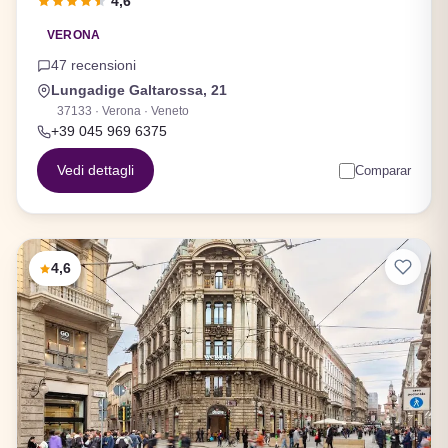
4,6
VERONA
47 recensioni
Lungadige Galtarossa, 21
37133 · Verona · Veneto
+39 045 969 6375
Vedi dettagli
Comparar
4,6