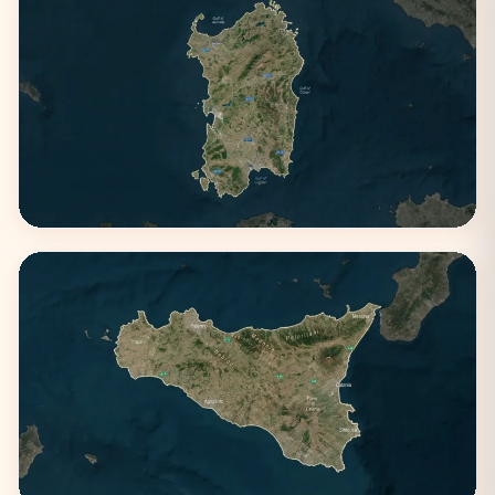
Puglia
3 città
Sardegna
2 città