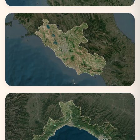
Emilia-Romagna
4 città
Lazio
3 città