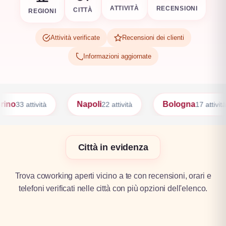
REGIONI
RECENSIONI
CITTÀ
ATTIVITÀ
Attività verificate
Recensioni dei clienti
Informazioni aggiornate
Napoli
Bologna
Firenze
22 attività
17 attività
17 atti
Città in evidenza
Trova coworking aperti vicino a te con recensioni, orari e
telefoni verificati nelle città con più opzioni dell'elenco.