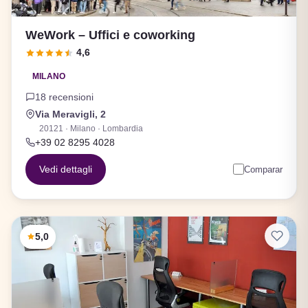
WeWork – Uffici e coworking
4,6
MILANO
18 recensioni
Via Meravigli, 2
20121 · Milano · Lombardia
+39 02 8295 4028
Vedi dettagli
Comparar
5,0