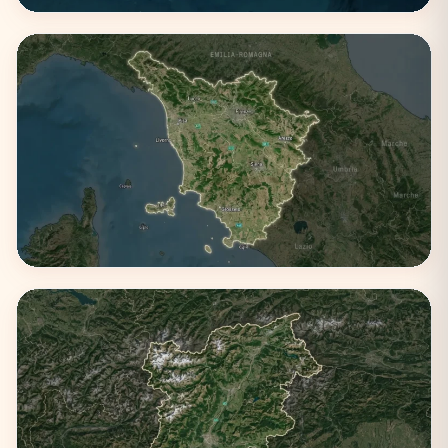
Sicilia
3 città
Toscana
3 città