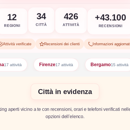
+43.100
426
12
34
RECENSIONI
ATTIVITÀ
REGIONI
CITTÀ
Attività verificate
Recensioni dei clienti
Informazioni aggiorna
Firenze
Bergamo
Bari
17 attività
15 attività
15 attiv
Città in evidenza
g aperti vicino a te con recensioni, orari e telefoni verificati nell
opzioni dell'elenco.