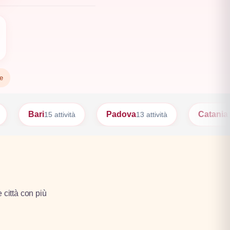
te
Padova
Catania
P
ità
13 attività
12 attività
e città con più