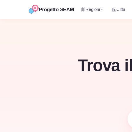
Progetto SEAM
Regioni
Città
Vai
al
contenuto
Trova i