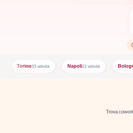
Napoli
Bologna
ttività
22 attività
17 attività
Trova coworkin