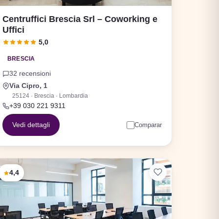
Centruffici Brescia Srl – Coworking e
Uffici
5,0
BRESCIA
32 recensioni
Via Cipro, 1
25124 · Brescia · Lombardia
+39 030 221 9311
Vedi dettagli
Comparar
4,4