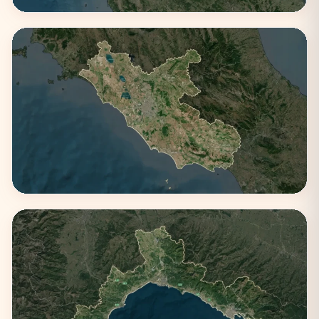
Emilia-Romagna
4 città
Lazio
3 città