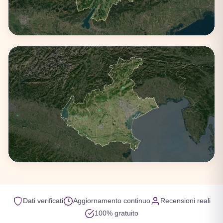
Trentino-Alto Adige
1 città
Veneto
Dati verificati
Aggiornamento continuo
Recensioni reali
100% gratuito
4 città