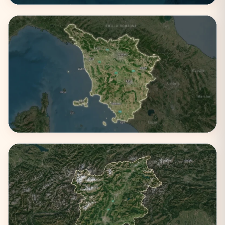
Sicilia
3 città
Toscana
3 città