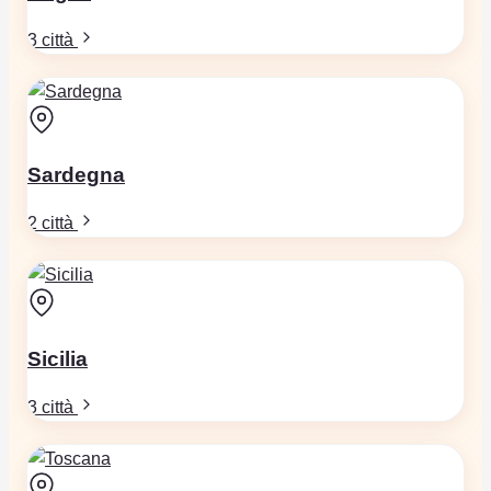
3 città
Sardegna
2 città
Sicilia
3 città