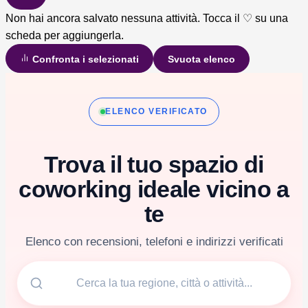
Non hai ancora salvato nessuna attività. Tocca il ♡ su una
scheda per aggiungerla.
Confronta i selezionati
Svuota elenco
Vai
al
ELENCO VERIFICATO
contenuto
Trova il tuo spazio di
coworking ideale vicino a
te
Elenco con recensioni, telefoni e indirizzi verificati