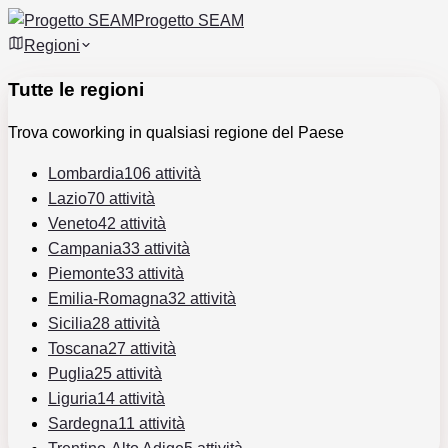
Progetto SEAM
Regioni
Tutte le regioni
Trova coworking in qualsiasi regione del Paese
Lombardia
106 attività
Lazio
70 attività
Veneto
42 attività
Campania
33 attività
Piemonte
33 attività
Emilia-Romagna
32 attività
Sicilia
28 attività
Toscana
27 attività
Puglia
25 attività
Liguria
14 attività
Sardegna
11 attività