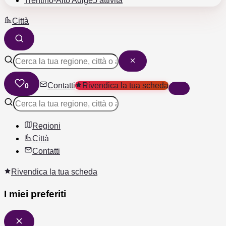
Trentino-Alto Adige
5 attività
Città
Contatti
Rivendica la tua scheda
0
Regioni
Città
Contatti
Rivendica la tua scheda
I miei preferiti