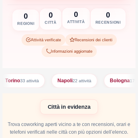
0
0
0
0
RECENSIONI
ATTIVITÀ
CITTÀ
REGIONI
Attività verificate
Recensioni dei clienti
Informazioni aggiornate
o
Napoli
Bologna
33 attività
22 attività
17 attività
Città in evidenza
Trova coworking aperti vicino a te con recensioni, orari e
telefoni verificati nelle città con più opzioni dell'elenco.