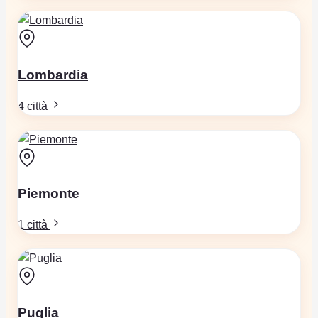
Lombardia
4 città
Piemonte
1 città
Puglia