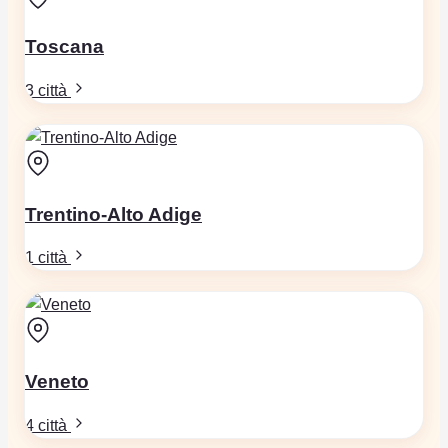
Toscana
3 città
Trentino-Alto Adige
1 città
Veneto
4 città