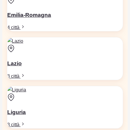
Emilia-Romagna
4 città
Lazio
3 città
Liguria
3 città