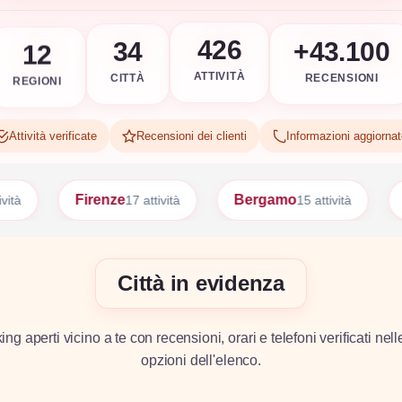
+43.100
12
426
34
RECENSIONI
REGIONI
ATTIVITÀ
CITTÀ
Attività verificate
Recensioni dei clienti
Informazioni aggiorna
ze
Bergamo
Bari
17 attività
15 attività
15 attività
Città in evidenza
g aperti vicino a te con recensioni, orari e telefoni verificati nell
opzioni dell'elenco.