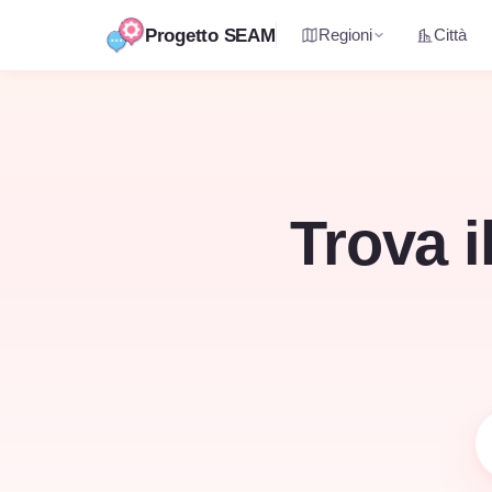
Progetto SEAM
Regioni
Città
Vai
al
contenuto
Trova i