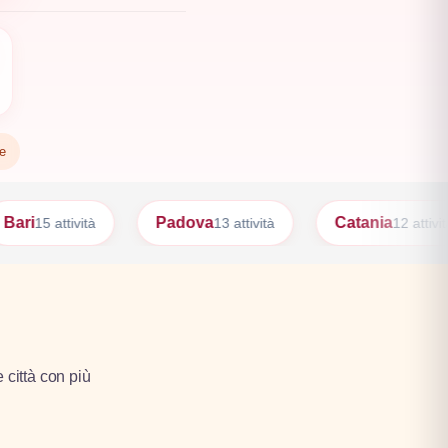
te
Padova
Catania
Palermo
13 attività
12 attività
e città con più