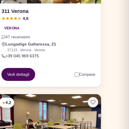
311 Verona
4,6
VERONA
47 recensioni
Lungadige Galtarossa, 21
37133 · Verona · Veneto
+39 045 969 6375
Vedi dettagli
Comparar
4,2