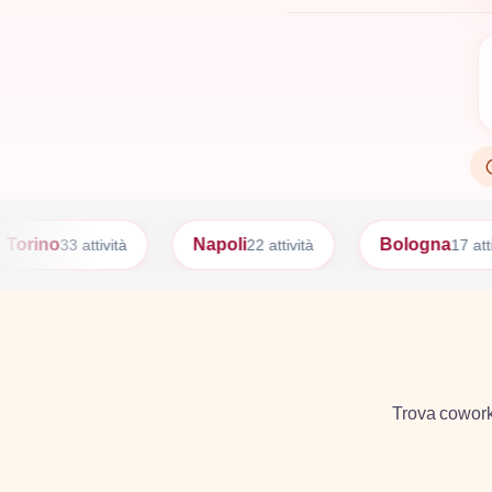
Napoli
Bologna
Firen
22 attività
17 attività
Trova coworkin