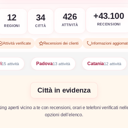
12
34
+43.100
426
REGIONI
CITTÀ
RECENSIONI
ATTIVITÀ
Attività verificate
Recensioni dei clienti
Informazioni aggiorna
Padova
Catania
Palermo
13 attività
12 attività
12 a
Città in evidenza
g aperti vicino a te con recensioni, orari e telefoni verificati nell
opzioni dell'elenco.