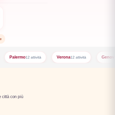
te
Verona
Genova
ttività
12 attività
10 attività
e città con più