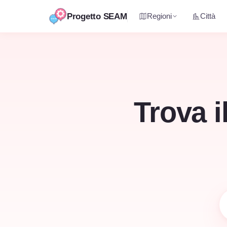
Progetto SEAM
Regioni
Città
Vai
al
contenuto
Trova i