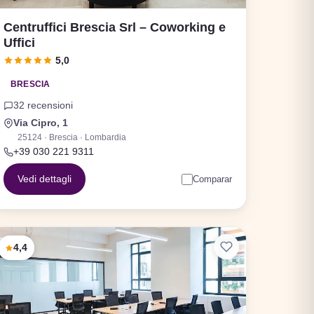
Centruffici Brescia Srl – Coworking e
Uffici
5,0
BRESCIA
32 recensioni
Via Cipro, 1
25124 · Brescia · Lombardia
+39 030 221 9311
Vedi dettagli
Comparar
4,4