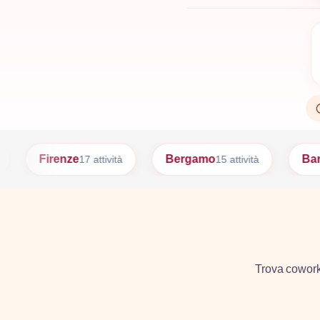
Bergamo
Bari
 attività
15 attività
15 attività
Trova coworkin