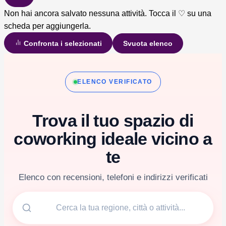
Non hai ancora salvato nessuna attività. Tocca il ♡ su una
scheda per aggiungerla.
Confronta i selezionati
Svuota elenco
Vai
al
ELENCO VERIFICATO
contenuto
Trova il tuo spazio di
coworking ideale vicino a
te
Elenco con recensioni, telefoni e indirizzi verificati