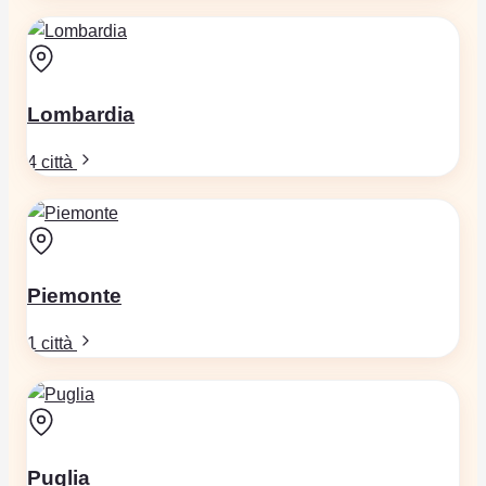
Lombardia
4 città
Piemonte
1 città
Puglia