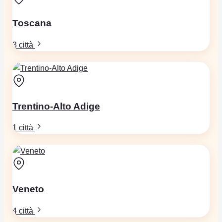
Toscana
3 città
Trentino-Alto Adige
1 città
Veneto
4 città