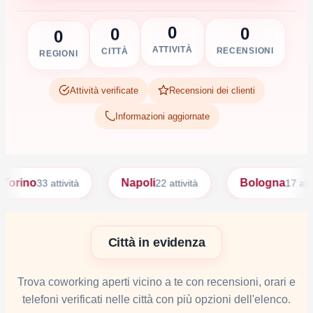
0
0
0
0
RECENSIONI
ATTIVITÀ
CITTÀ
REGIONI
Attività verificate
Recensioni dei clienti
Informazioni aggiornate
o
Napoli
Bologna
33 attività
22 attività
17 attività
Città in evidenza
Trova coworking aperti vicino a te con recensioni, orari e
telefoni verificati nelle città con più opzioni dell'elenco.