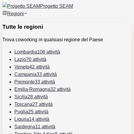
Progetto SEAM
Regioni
Tutte le regioni
Trova coworking in qualsiasi regione del Paese
Lombardia
106 attività
Lazio
70 attività
Veneto
42 attività
Campania
33 attività
Piemonte
33 attività
Emilia-Romagna
32 attività
Sicilia
28 attività
Toscana
27 attività
Puglia
25 attività
Liguria
14 attività
Sardegna
11 attività