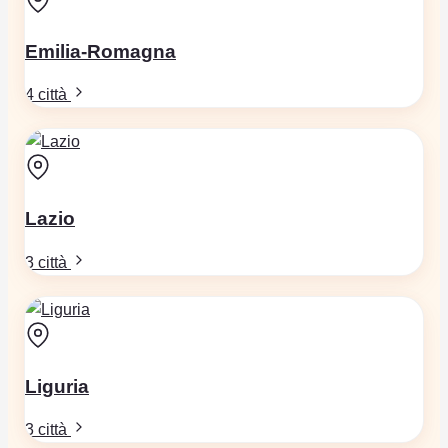
Emilia-Romagna
4 città
Lazio
3 città
Liguria
3 città