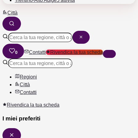
Trentino-Alto Adige
5 attività
Città
Contatti
Rivendica la tua scheda
0
Regioni
Città
Contatti
Rivendica la tua scheda
I miei preferiti