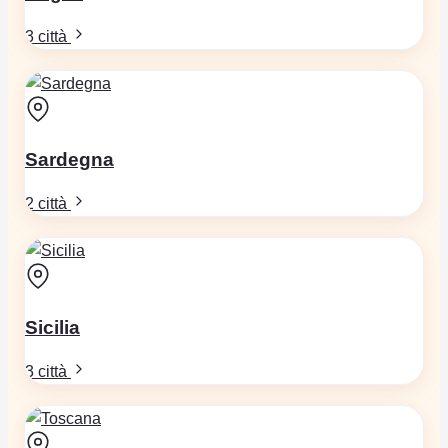
3 città
Sardegna
2 città
Sicilia
3 città