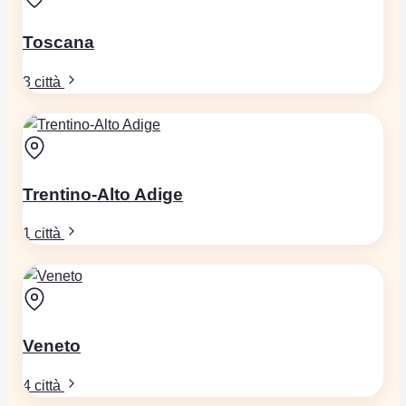
Toscana
3 città
Trentino-Alto Adige
1 città
Veneto
4 città