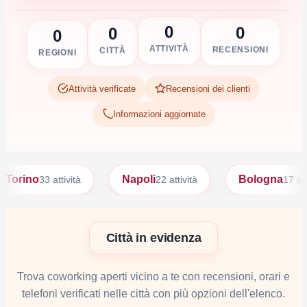
0
0
0
0
RECENSIONI
ATTIVITÀ
CITTÀ
REGIONI
Attività verificate
Recensioni dei clienti
Informazioni aggiornate
Napoli
Bologna
33 attività
22 attività
17 attività
Città in evidenza
Trova coworking aperti vicino a te con recensioni, orari e
telefoni verificati nelle città con più opzioni dell'elenco.