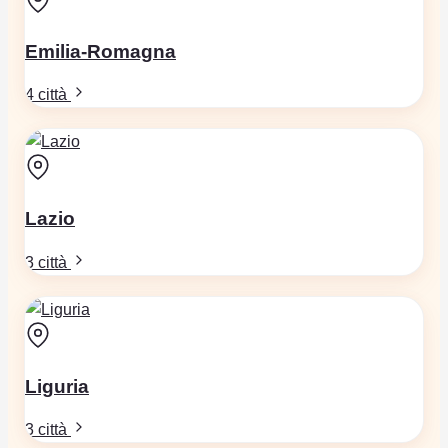
Emilia-Romagna
4 città
Lazio
3 città
Liguria
3 città