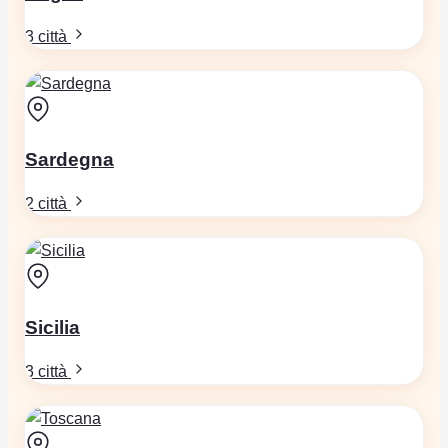
3 città
Sardegna
2 città
Sicilia
3 città