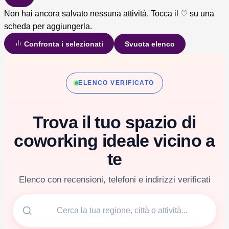
Non hai ancora salvato nessuna attività. Tocca il ♡ su una
scheda per aggiungerla.
Confronta i selezionati
Svuota elenco
Vai
al
ELENCO VERIFICATO
contenuto
Trova il tuo spazio di
coworking ideale vicino a
te
Elenco con recensioni, telefoni e indirizzi verificati