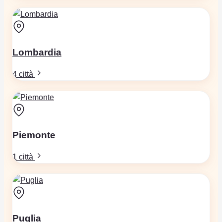
Lombardia
4 città
Piemonte
1 città
Puglia