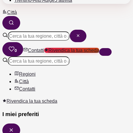
Trentino-Alto Adige
5 attività
Città
Contatti
Rivendica la tua scheda
0
Regioni
Città
Contatti
Rivendica la tua scheda
I miei preferiti