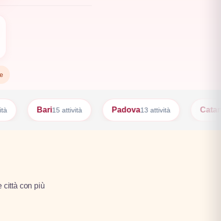
te
Padova
Catania
 attività
13 attività
12 attività
e città con più