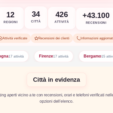
+43.100
426
34
12
RECENSIONI
ATTIVITÀ
CITTÀ
REGIONI
Attività verificate
Recensioni dei clienti
Informazioni aggiorna
Firenze
Bergamo
Bari
17 attività
15 attività
15
Città in evidenza
g aperti vicino a te con recensioni, orari e telefoni verificati nell
opzioni dell'elenco.