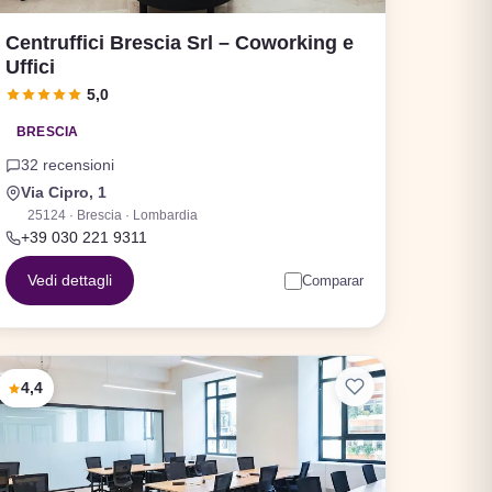
Centruffici Brescia Srl – Coworking e
Uffici
5,0
BRESCIA
32 recensioni
Via Cipro, 1
25124 · Brescia · Lombardia
+39 030 221 9311
Vedi dettagli
Comparar
4,4