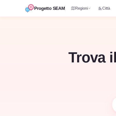
Progetto SEAM
Regioni
Città
Vai
al
contenuto
Trova i