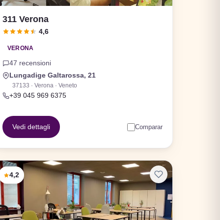
311 Verona
4,6
VERONA
47 recensioni
Lungadige Galtarossa, 21
37133 · Verona · Veneto
+39 045 969 6375
Vedi dettagli
Comparar
4,2