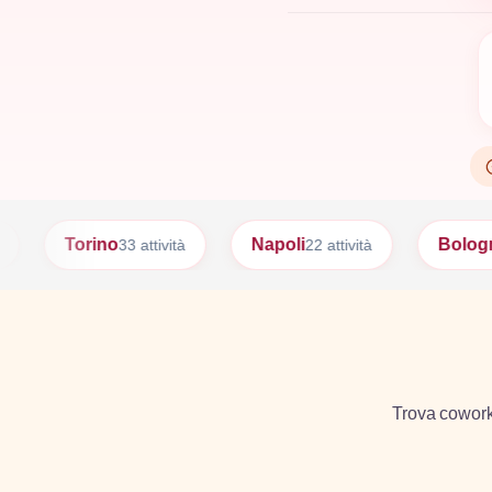
Napoli
Bologna
ttività
22 attività
17 attività
Trova coworkin