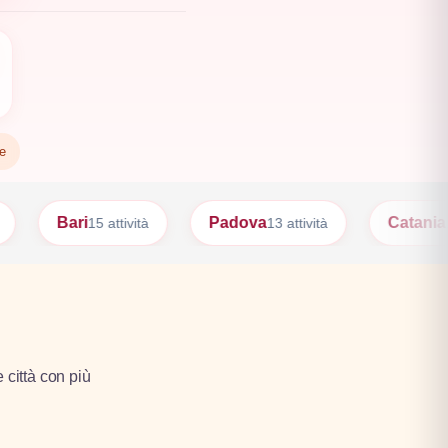
te
Padova
Catania
P
vità
13 attività
12 attività
e città con più