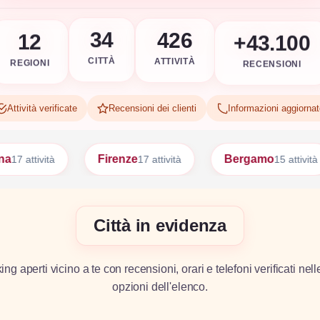
+43.100
426
34
12
RECENSIONI
ATTIVITÀ
CITTÀ
REGIONI
Attività verificate
Recensioni dei clienti
Informazioni aggiorna
Firenze
Bergamo
Bari
17 attività
15 attività
15 atti
Città in evidenza
g aperti vicino a te con recensioni, orari e telefoni verificati nell
opzioni dell'elenco.