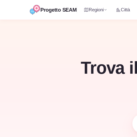
Progetto SEAM
Regioni
Città
Vai
al
contenuto
Trova i