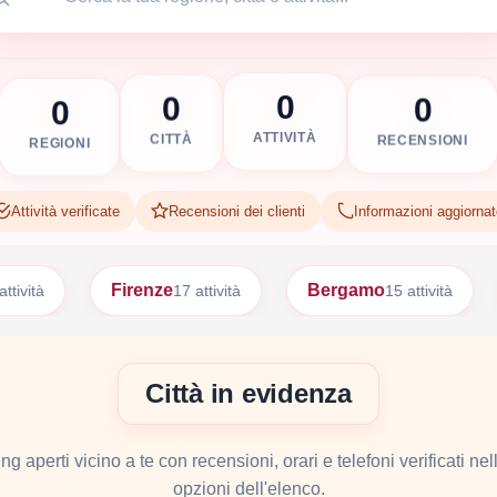
0
0
0
0
ATTIVITÀ
RECENSIONI
CITTÀ
REGIONI
Attività verificate
Recensioni dei clienti
Informazioni aggiorna
Firenze
Bergamo
Bar
17 attività
15 attività
Città in evidenza
g aperti vicino a te con recensioni, orari e telefoni verificati nell
opzioni dell'elenco.