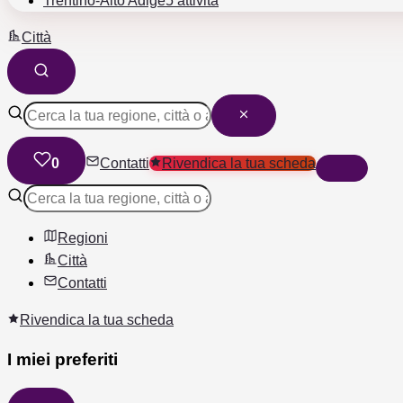
Trentino-Alto Adige
5 attività
Città
0
Contatti
Rivendica la tua scheda
Regioni
Città
Contatti
Rivendica la tua scheda
I miei preferiti