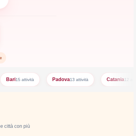
te
i
Padova
Catania
15 attività
13 attività
12 attività
e città con più