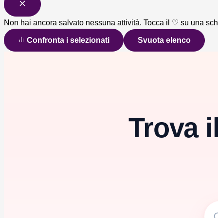
Non hai ancora salvato nessuna attività. Tocca il ♡ su una sc
Confronta i selezionati
Svuota elenco
Vai
al
contenuto
Trova i