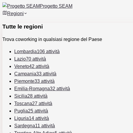
Progetto SEAM
Regioni
Tutte le regioni
Trova coworking in qualsiasi regione del Paese
Lombardia
106 attività
Lazio
70 attività
Veneto
42 attività
Campania
33 attività
Piemonte
33 attività
Emilia-Romagna
32 attività
Sicilia
28 attività
Toscana
27 attività
Puglia
25 attività
Liguria
14 attività
Sardegna
11 attività