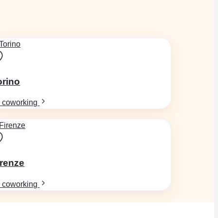
orino
 coworking
irenze
 coworking