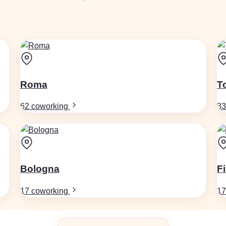
Roma
T
62 coworking
33
Bologna
F
17 coworking
17