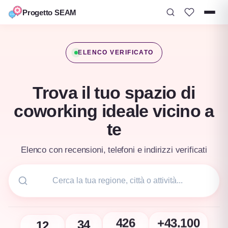
Progetto SEAM
Vai
al
ELENCO VERIFICATO
contenuto
Trova il tuo spazio di
coworking ideale vicino a
te
Elenco con recensioni, telefoni e indirizzi verificati
12
+43.100
34
426