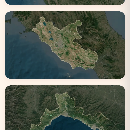
Emilia-Romagna
4 città
Lazio
3 città