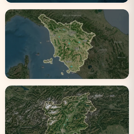
Sicilia
3 città
Toscana
3 città