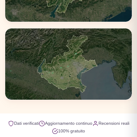
Trentino-Alto Adige
1 città
Veneto
Dati verificati
Aggiornamento continuo
Recensioni reali
100% gratuito
4 città