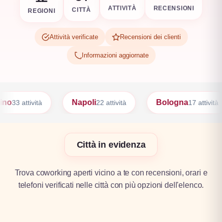
REGIONI
RECENSIONI
CITTÀ
ATTIVITÀ
Attività verificate
Recensioni dei clienti
Informazioni aggiornate
poli
Bologna
Firenze
22 attività
17 attività
17 attivit
Città in evidenza
Trova coworking aperti vicino a te con recensioni, orari e
telefoni verificati nelle città con più opzioni dell'elenco.