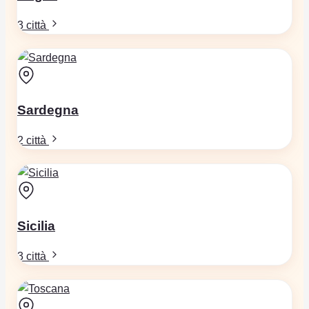
3 città
Sardegna
2 città
Sicilia
3 città