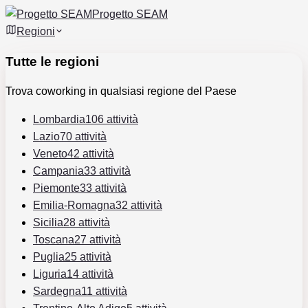
Progetto SEAM
Regioni
Tutte le regioni
Trova coworking in qualsiasi regione del Paese
Lombardia
106 attività
Lazio
70 attività
Veneto
42 attività
Campania
33 attività
Piemonte
33 attività
Emilia-Romagna
32 attività
Sicilia
28 attività
Toscana
27 attività
Puglia
25 attività
Liguria
14 attività
Sardegna
11 attività