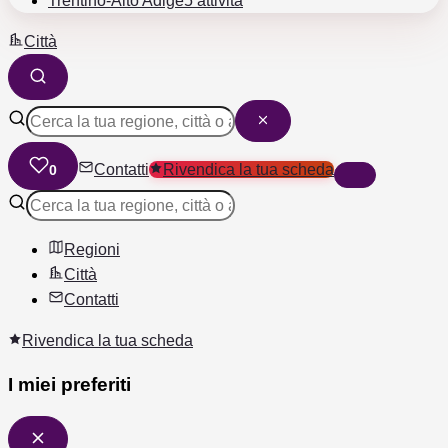
Trentino-Alto Adige
5 attività
Città
Contatti
Rivendica la tua scheda
0
Regioni
Città
Contatti
Rivendica la tua scheda
I miei preferiti