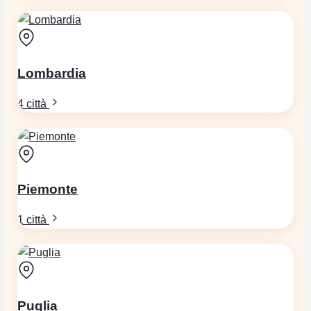
Lombardia
4 città
Piemonte
1 città
Puglia