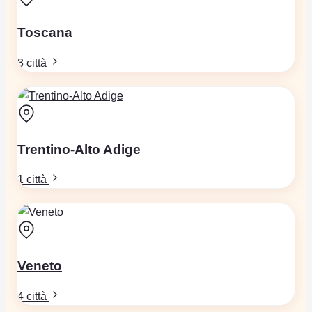
Toscana
3 città
Trentino-Alto Adige
1 città
Veneto
4 città