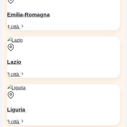
Emilia-Romagna
4 città
Lazio
3 città
Liguria
3 città