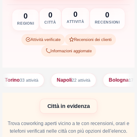
0
0
0
0
RECENSIONI
ATTIVITÀ
CITTÀ
REGIONI
Attività verificate
Recensioni dei clienti
Informazioni aggiornate
o
Napoli
Bologna
33 attività
22 attività
17 attività
Città in evidenza
Trova coworking aperti vicino a te con recensioni, orari e
telefoni verificati nelle città con più opzioni dell'elenco.