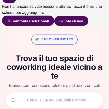
Non hai ancora salvato nessuna attività. Tocca il ♡ su una
scheda per aggiungerla.
Confronta i selezionati
Svuota elenco
Vai
al
ELENCO VERIFICATO
contenuto
Trova il tuo spazio di
coworking ideale vicino a
te
Elenco con recensioni, telefoni e indirizzi verificati