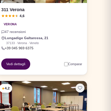
311 Verona
4,6
VERONA
47 recensioni
Lungadige Galtarossa, 21
37133 · Verona · Veneto
+39 045 969 6375
Vedi dettagli
Comparar
4,2