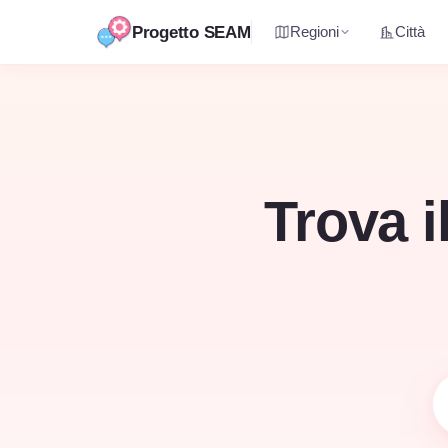
Progetto SEAM
Regioni
Città
Vai
al
contenuto
Trova i