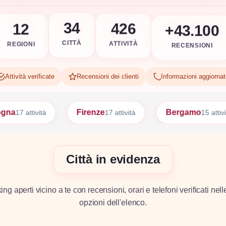
+43.100
426
34
12
RECENSIONI
ATTIVITÀ
CITTÀ
REGIONI
Attività verificate
Recensioni dei clienti
Informazioni aggiorna
Firenze
Bergamo
Bari
17 attività
15 attività
15
Città in evidenza
g aperti vicino a te con recensioni, orari e telefoni verificati nell
opzioni dell'elenco.