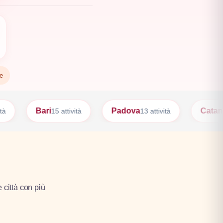
te
Padova
Catania
 attività
13 attività
12 attività
e città con più