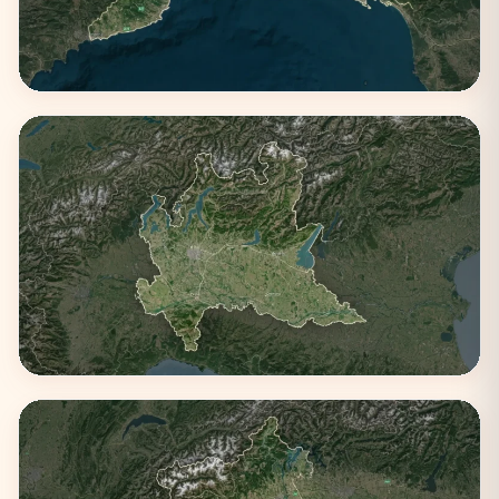
Liguria
3 città
Lombardia
4 città