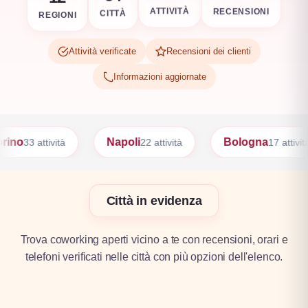
REGIONI
RECENSIONI
CITTÀ
ATTIVITÀ
Attività verificate
Recensioni dei clienti
Informazioni aggiornate
Napoli
Bologna
Firenze
22 attività
17 attività
17 att
Città in evidenza
Trova coworking aperti vicino a te con recensioni, orari e
telefoni verificati nelle città con più opzioni dell'elenco.