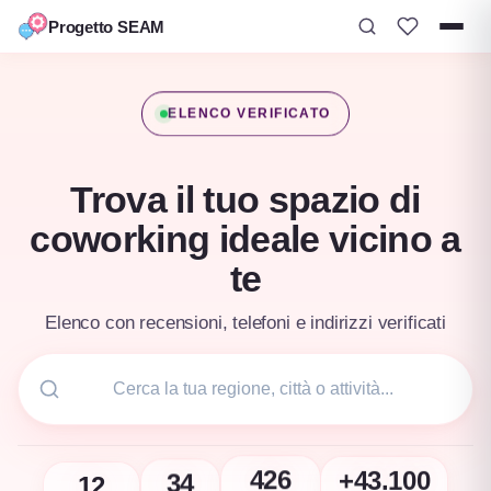
Progetto SEAM
Vai
al
ELENCO VERIFICATO
contenuto
Trova il tuo spazio di
coworking ideale vicino a
te
Elenco con recensioni, telefoni e indirizzi verificati
12
+43.100
34
426