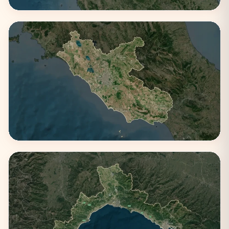
Emilia-Romagna
4 città
Lazio
3 città