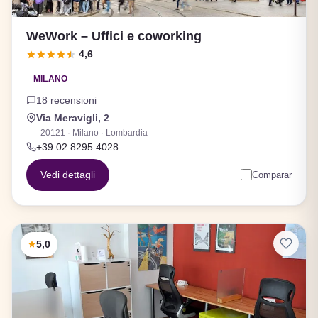
WeWork – Uffici e coworking
4,6
MILANO
18 recensioni
Via Meravigli, 2
20121 · Milano · Lombardia
+39 02 8295 4028
Vedi dettagli
Comparar
5,0