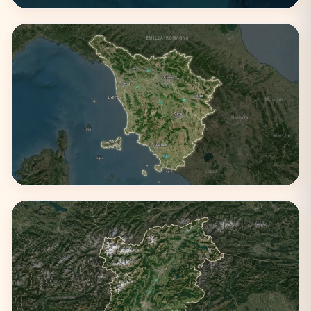
Sicilia
3 città
Toscana
3 città