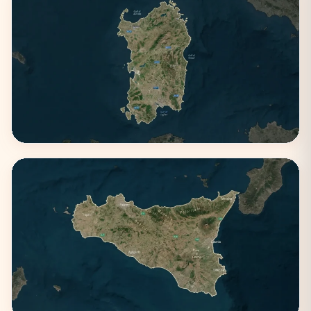
Puglia
3 città
Sardegna
2 città