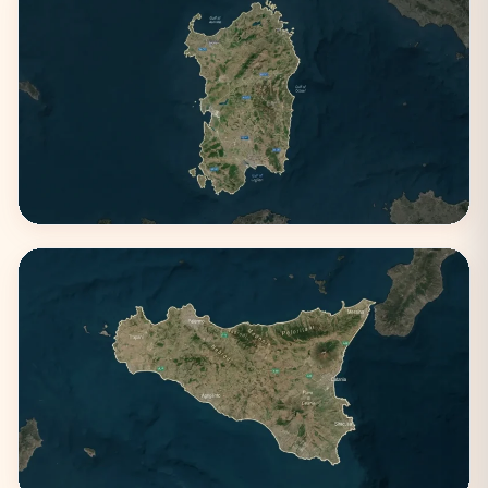
Puglia
3 città
Sardegna
2 città