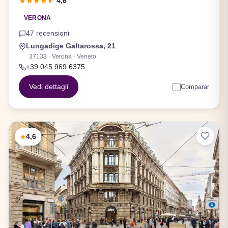
4,6
VERONA
47 recensioni
Lungadige Galtarossa, 21
37133 · Verona · Veneto
+39 045 969 6375
Vedi dettagli
Comparar
4,6