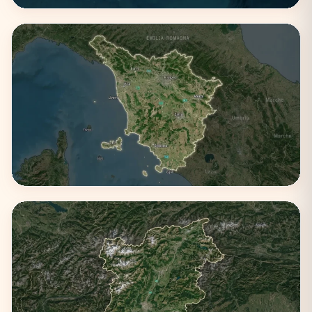
Sicilia
3 città
Toscana
3 città