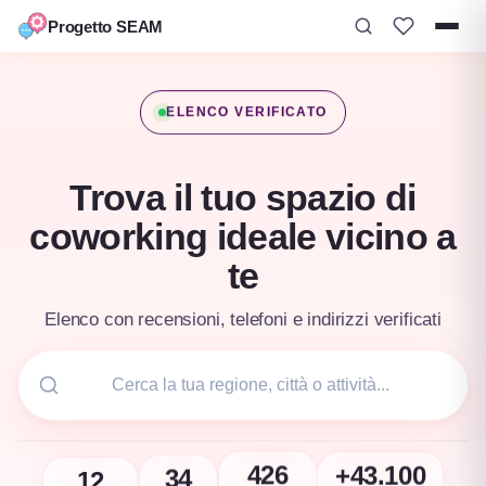
Progetto SEAM
Vai
al
ELENCO VERIFICATO
contenuto
Trova il tuo spazio di
coworking ideale vicino a
te
Elenco con recensioni, telefoni e indirizzi verificati
12
+43.100
34
426