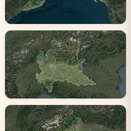
Liguria
3 città
Lombardia
4 città