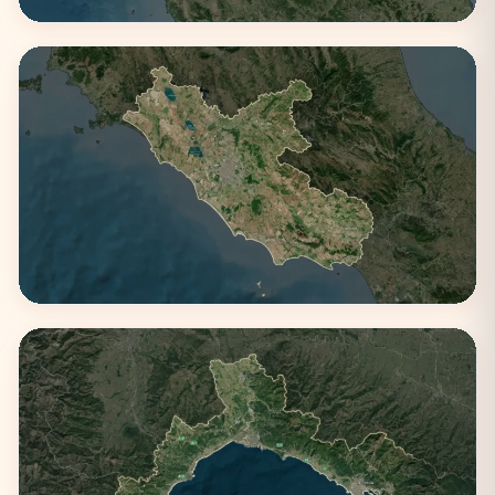
Emilia-Romagna
4 città
Lazio
3 città