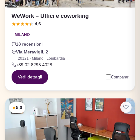
WeWork – Uffici e coworking
4,6
MILANO
18 recensioni
Via Meravigli, 2
20121 · Milano · Lombardia
+39 02 8295 4028
Vedi dettagli
Comparar
5,0