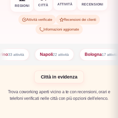
REGIONI
RECENSIONI
CITTÀ
ATTIVITÀ
Attività verificate
Recensioni dei clienti
Informazioni aggiornate
Napoli
Bologna
Firenze
22 attività
17 attività
17 atti
Città in evidenza
Trova coworking aperti vicino a te con recensioni, orari e
telefoni verificati nelle città con più opzioni dell'elenco.